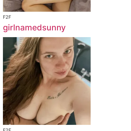
F2F
girlnamedsunny
F2F