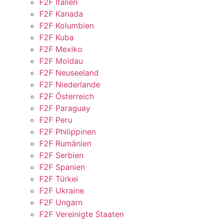
F2F Italien
F2F Kanada
F2F Kolumbien
F2F Kuba
F2F Mexiko
F2F Moldau
F2F Neuseeland
F2F Niederlande
F2F Österreich
F2F Paraguay
F2F Peru
F2F Philippinen
F2F Rumänien
F2F Serbien
F2F Spanien
F2F Türkei
F2F Ukraine
F2F Ungarn
F2F Vereinigte Staaten