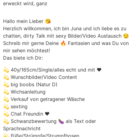
erweckt wird, ganz
Hallo mein Lieber 😘
Herzlich willkommen, ich bin Juna und ich liebe es zu
chatten, dirty Talk mit sexy Bilder/Video Austausch 😏
Schreib mir gerne Deine 🔥 Fantasien und was Du von
mir sehen möchtest!
Das biete ich Dir:
💫 40y/165cm/Single/alles echt und mit ❤️
💫 Wunschbilder/Video Content
💫 big boobs (Natur D)
💫 Wichsanleitung
💫 Verkauf von getragener Wäsche
💫 sexting
💫 Chat Freundin ❤️
💫 Schwanzbewertung 🍆 als Text oder
Sprachnachricht
💫 Füße/Strümpfe/Strumpfhosen