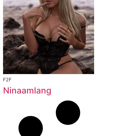
F2F
Ninaamlang