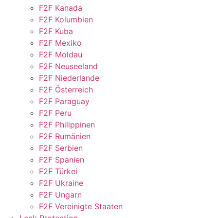
F2F Kanada
F2F Kolumbien
F2F Kuba
F2F Mexiko
F2F Moldau
F2F Neuseeland
F2F Niederlande
F2F Österreich
F2F Paraguay
F2F Peru
F2F Philippinen
F2F Rumänien
F2F Serbien
F2F Spanien
F2F Türkei
F2F Ukraine
F2F Ungarn
F2F Vereinigte Staaten