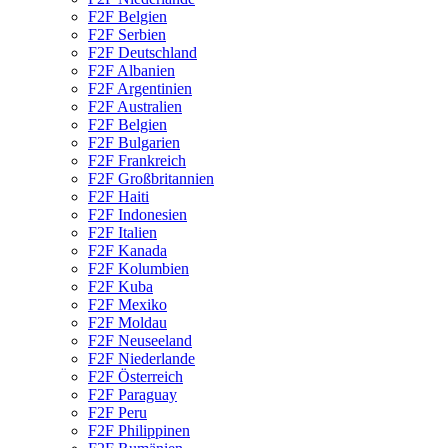
F2F Belgien
F2F Serbien
F2F Deutschland
F2F Albanien
F2F Argentinien
F2F Australien
F2F Belgien
F2F Bulgarien
F2F Frankreich
F2F Großbritannien
F2F Haiti
F2F Indonesien
F2F Italien
F2F Kanada
F2F Kolumbien
F2F Kuba
F2F Mexiko
F2F Moldau
F2F Neuseeland
F2F Niederlande
F2F Österreich
F2F Paraguay
F2F Peru
F2F Philippinen