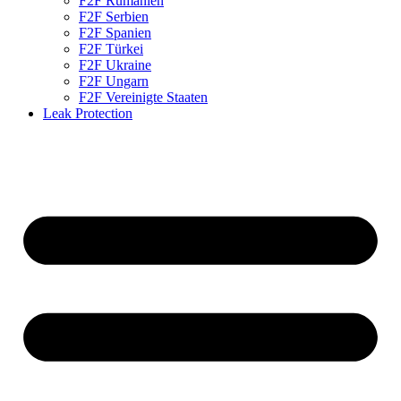
F2F Rumänien
F2F Serbien
F2F Spanien
F2F Türkei
F2F Ukraine
F2F Ungarn
F2F Vereinigte Staaten
Leak Protection