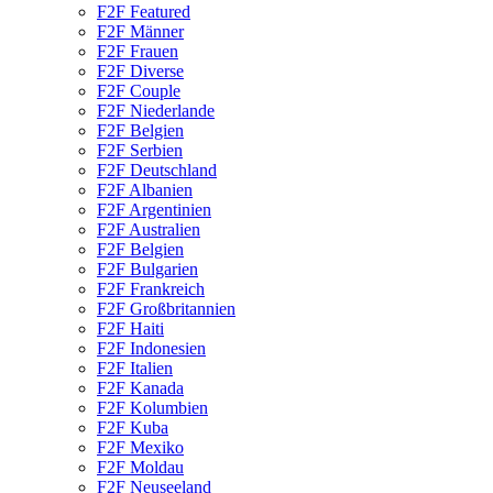
F2F Featured
F2F Männer
F2F Frauen
F2F Diverse
F2F Couple
F2F Niederlande
F2F Belgien
F2F Serbien
F2F Deutschland
F2F Albanien
F2F Argentinien
F2F Australien
F2F Belgien
F2F Bulgarien
F2F Frankreich
F2F Großbritannien
F2F Haiti
F2F Indonesien
F2F Italien
F2F Kanada
F2F Kolumbien
F2F Kuba
F2F Mexiko
F2F Moldau
F2F Neuseeland