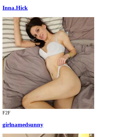
Inna.Hick
F2F
girlnamedsunny