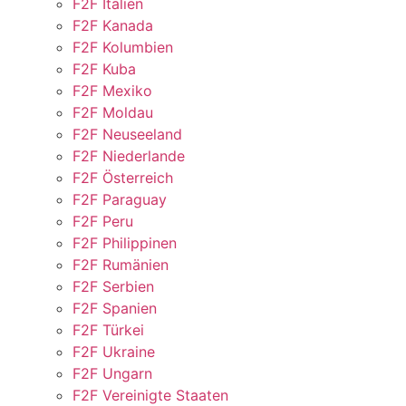
F2F Italien
F2F Kanada
F2F Kolumbien
F2F Kuba
F2F Mexiko
F2F Moldau
F2F Neuseeland
F2F Niederlande
F2F Österreich
F2F Paraguay
F2F Peru
F2F Philippinen
F2F Rumänien
F2F Serbien
F2F Spanien
F2F Türkei
F2F Ukraine
F2F Ungarn
F2F Vereinigte Staaten