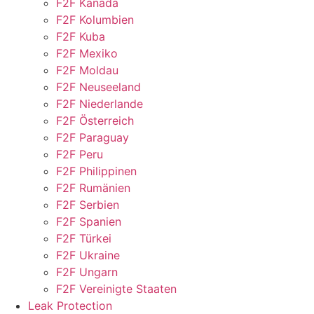
F2F Kanada
F2F Kolumbien
F2F Kuba
F2F Mexiko
F2F Moldau
F2F Neuseeland
F2F Niederlande
F2F Österreich
F2F Paraguay
F2F Peru
F2F Philippinen
F2F Rumänien
F2F Serbien
F2F Spanien
F2F Türkei
F2F Ukraine
F2F Ungarn
F2F Vereinigte Staaten
Leak Protection