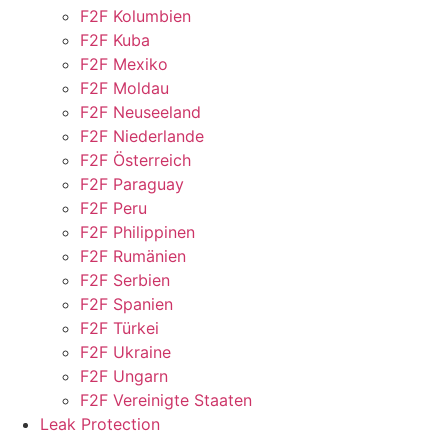
F2F Kolumbien
F2F Kuba
F2F Mexiko
F2F Moldau
F2F Neuseeland
F2F Niederlande
F2F Österreich
F2F Paraguay
F2F Peru
F2F Philippinen
F2F Rumänien
F2F Serbien
F2F Spanien
F2F Türkei
F2F Ukraine
F2F Ungarn
F2F Vereinigte Staaten
Leak Protection