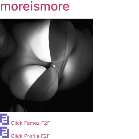
moreismore
Click Famez F2F
Click Profile F2F