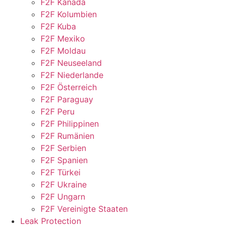
F2F Kanada
F2F Kolumbien
F2F Kuba
F2F Mexiko
F2F Moldau
F2F Neuseeland
F2F Niederlande
F2F Österreich
F2F Paraguay
F2F Peru
F2F Philippinen
F2F Rumänien
F2F Serbien
F2F Spanien
F2F Türkei
F2F Ukraine
F2F Ungarn
F2F Vereinigte Staaten
Leak Protection