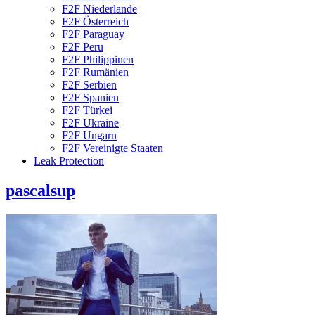
F2F Niederlande
F2F Österreich
F2F Paraguay
F2F Peru
F2F Philippinen
F2F Rumänien
F2F Serbien
F2F Spanien
F2F Türkei
F2F Ukraine
F2F Ungarn
F2F Vereinigte Staaten
Leak Protection
pascalsup