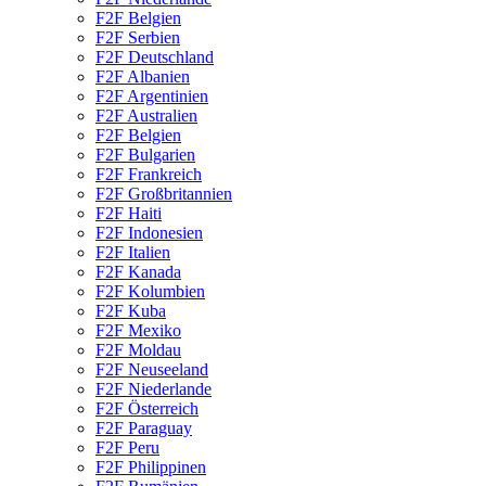
F2F Belgien
F2F Serbien
F2F Deutschland
F2F Albanien
F2F Argentinien
F2F Australien
F2F Belgien
F2F Bulgarien
F2F Frankreich
F2F Großbritannien
F2F Haiti
F2F Indonesien
F2F Italien
F2F Kanada
F2F Kolumbien
F2F Kuba
F2F Mexiko
F2F Moldau
F2F Neuseeland
F2F Niederlande
F2F Österreich
F2F Paraguay
F2F Peru
F2F Philippinen