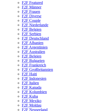
F2F Featured
F2F Männer
F2F Frauen
F2F Diverse
F2F Couple
F2F Niederlande
F2F Belgien
F2F Serbien
F2F Deutschland
F2F Albanien
F2F Argentinien
F2F Australien
F2F Belgien
F2F Bulgarien
F2F Frankreich
F2F Großbritannien
F2F Haiti
F2F Indonesien
F2F Italien
F2F Kanada
F2F Kolumbien
F2F Kuba
F2F Mexiko
F2F Moldau
F2F Neuseeland