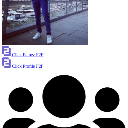
Click Famez F2F
Click Profile F2F