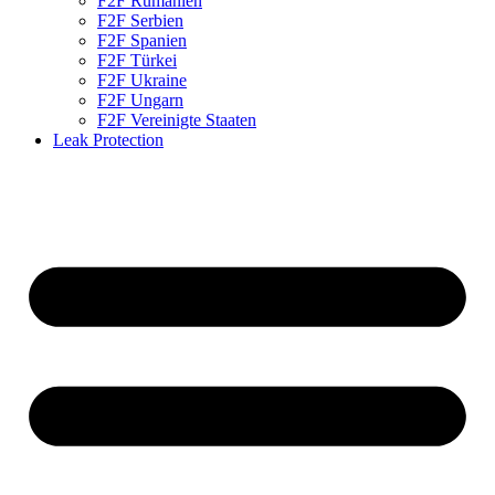
F2F Rumänien
F2F Serbien
F2F Spanien
F2F Türkei
F2F Ukraine
F2F Ungarn
F2F Vereinigte Staaten
Leak Protection