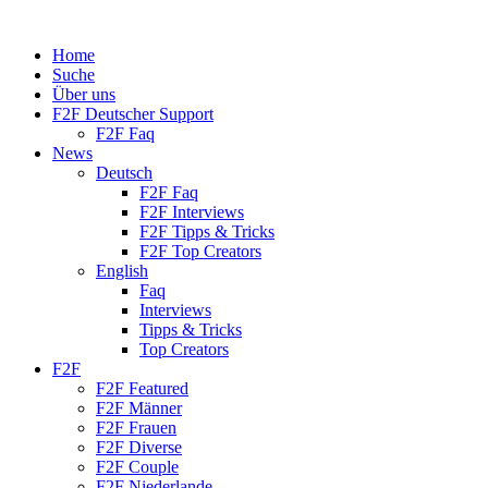
Home
Suche
Über uns
F2F Deutscher Support
F2F Faq
News
Deutsch
F2F Faq
F2F Interviews
F2F Tipps & Tricks
F2F Top Creators
English
Faq
Interviews
Tipps & Tricks
Top Creators
F2F
F2F Featured
F2F Männer
F2F Frauen
F2F Diverse
F2F Couple
F2F Niederlande