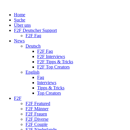
Home
Suche
Über uns
F2F Deutscher Support
F2F Faq
News
Deutsch
F2F Faq
F2F Interviews
F2F Tipps & Tricks
F2F Top Creators
English
Faq
Interviews
Tipps & Tricks
Top Creators
F2F
F2F Featured
F2F Männer
F2F Frauen
F2F Diverse
F2F Couple
F2F Niederlande