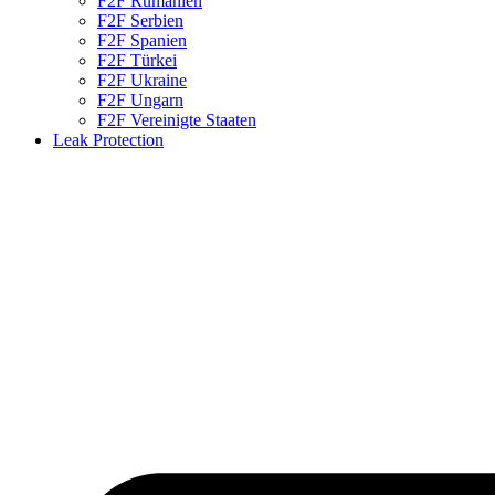
F2F Rumänien
F2F Serbien
F2F Spanien
F2F Türkei
F2F Ukraine
F2F Ungarn
F2F Vereinigte Staaten
Leak Protection