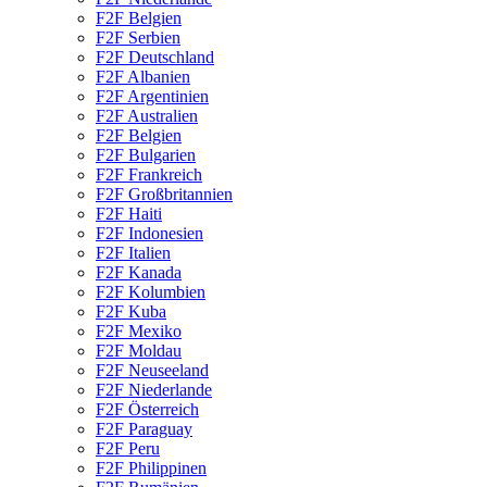
F2F Belgien
F2F Serbien
F2F Deutschland
F2F Albanien
F2F Argentinien
F2F Australien
F2F Belgien
F2F Bulgarien
F2F Frankreich
F2F Großbritannien
F2F Haiti
F2F Indonesien
F2F Italien
F2F Kanada
F2F Kolumbien
F2F Kuba
F2F Mexiko
F2F Moldau
F2F Neuseeland
F2F Niederlande
F2F Österreich
F2F Paraguay
F2F Peru
F2F Philippinen