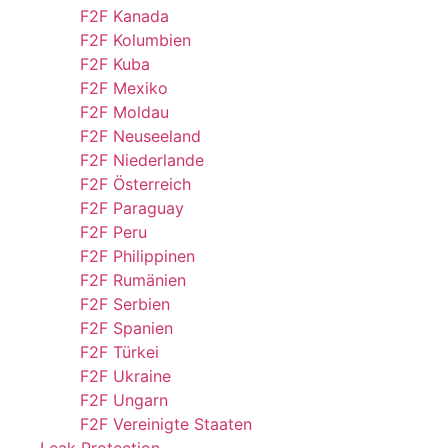
F2F Kanada
F2F Kolumbien
F2F Kuba
F2F Mexiko
F2F Moldau
F2F Neuseeland
F2F Niederlande
F2F Österreich
F2F Paraguay
F2F Peru
F2F Philippinen
F2F Rumänien
F2F Serbien
F2F Spanien
F2F Türkei
F2F Ukraine
F2F Ungarn
F2F Vereinigte Staaten