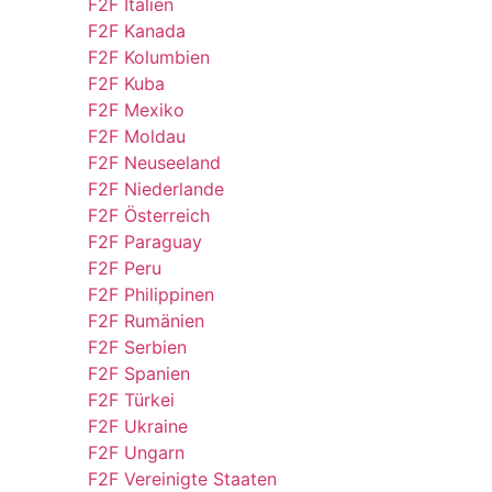
F2F Italien
F2F Kanada
F2F Kolumbien
F2F Kuba
F2F Mexiko
F2F Moldau
F2F Neuseeland
F2F Niederlande
F2F Österreich
F2F Paraguay
F2F Peru
F2F Philippinen
F2F Rumänien
F2F Serbien
F2F Spanien
F2F Türkei
F2F Ukraine
F2F Ungarn
F2F Vereinigte Staaten