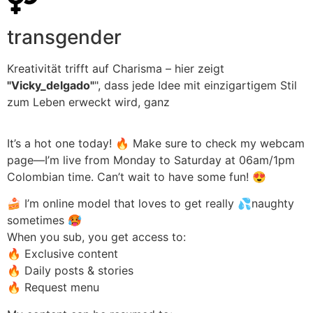
transgender
Kreativität trifft auf Charisma – hier zeigt
"Vicky_delgado"
", dass jede Idee mit einzigartigem Stil
zum Leben erweckt wird, ganz
It’s a hot one today! 🔥 Make sure to check my webcam
page—I’m live from Monday to Saturday at 06am/1pm
Colombian time. Can’t wait to have some fun! 😍
🍰 I’m online model that loves to get really 💦naughty
sometimes 🥵
When you sub, you get access to:
🔥 Exclusive content
🔥 Daily posts & stories
🔥 Request menu