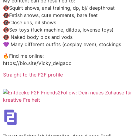
My content can be resumed to:
🔞Squirt shows, anal training, dp, bj/ deepthroat
🔞Fetish shows, cute moments, bare feet
🔞Close ups, oil shows
🔞Sex toys (fuck machine, dildos, lovense toys)
🔞 Naked body pics and vods
💜 Many different outfits (cosplay even), stockings
🔥Find me online:
https://bio.site/Vicky_delgado
Straight to the F2F profile