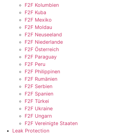
F2F Kolumbien
F2F Kuba
F2F Mexiko
F2F Moldau
F2F Neuseeland
F2F Niederlande
F2F Österreich
F2F Paraguay
F2F Peru
F2F Philippinen
F2F Rumänien
F2F Serbien
F2F Spanien
F2F Türkei
F2F Ukraine
F2F Ungarn
F2F Vereinigte Staaten
Leak Protection