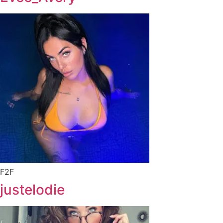
F2F
justelodie