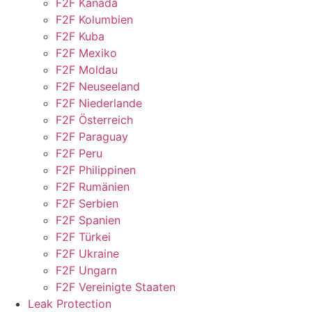
F2F Kanada
F2F Kolumbien
F2F Kuba
F2F Mexiko
F2F Moldau
F2F Neuseeland
F2F Niederlande
F2F Österreich
F2F Paraguay
F2F Peru
F2F Philippinen
F2F Rumänien
F2F Serbien
F2F Spanien
F2F Türkei
F2F Ukraine
F2F Ungarn
F2F Vereinigte Staaten
Leak Protection