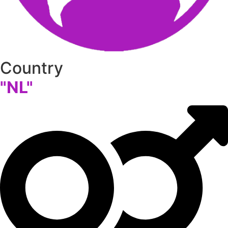
Country
"NL"