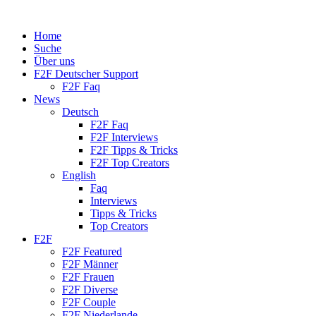
Home
Suche
Über uns
F2F Deutscher Support
F2F Faq
News
Deutsch
F2F Faq
F2F Interviews
F2F Tipps & Tricks
F2F Top Creators
English
Faq
Interviews
Tipps & Tricks
Top Creators
F2F
F2F Featured
F2F Männer
F2F Frauen
F2F Diverse
F2F Couple
F2F Niederlande