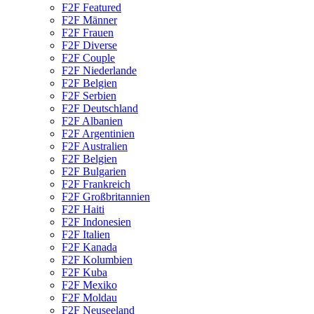
F2F Featured
F2F Männer
F2F Frauen
F2F Diverse
F2F Couple
F2F Niederlande
F2F Belgien
F2F Serbien
F2F Deutschland
F2F Albanien
F2F Argentinien
F2F Australien
F2F Belgien
F2F Bulgarien
F2F Frankreich
F2F Großbritannien
F2F Haiti
F2F Indonesien
F2F Italien
F2F Kanada
F2F Kolumbien
F2F Kuba
F2F Mexiko
F2F Moldau
F2F Neuseeland