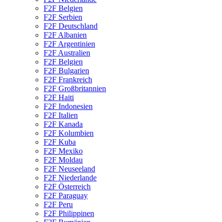
F2F Belgien
F2F Serbien
F2F Deutschland
F2F Albanien
F2F Argentinien
F2F Australien
F2F Belgien
F2F Bulgarien
F2F Frankreich
F2F Großbritannien
F2F Haiti
F2F Indonesien
F2F Italien
F2F Kanada
F2F Kolumbien
F2F Kuba
F2F Mexiko
F2F Moldau
F2F Neuseeland
F2F Niederlande
F2F Österreich
F2F Paraguay
F2F Peru
F2F Philippinen