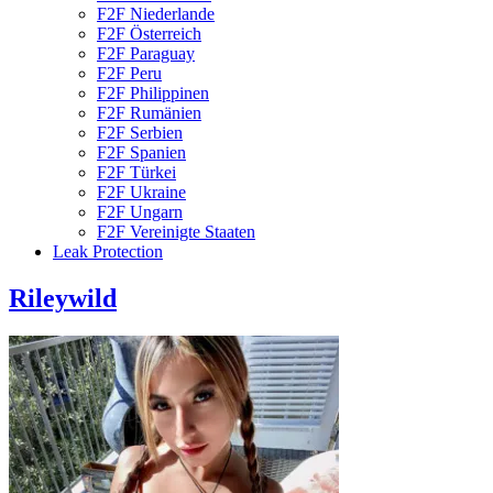
F2F Niederlande
F2F Österreich
F2F Paraguay
F2F Peru
F2F Philippinen
F2F Rumänien
F2F Serbien
F2F Spanien
F2F Türkei
F2F Ukraine
F2F Ungarn
F2F Vereinigte Staaten
Leak Protection
Rileywild