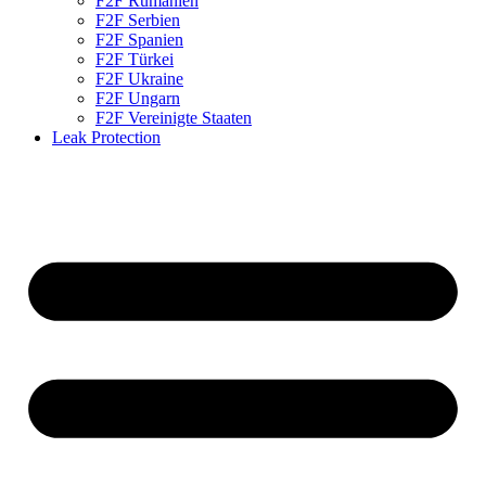
F2F Rumänien
F2F Serbien
F2F Spanien
F2F Türkei
F2F Ukraine
F2F Ungarn
F2F Vereinigte Staaten
Leak Protection