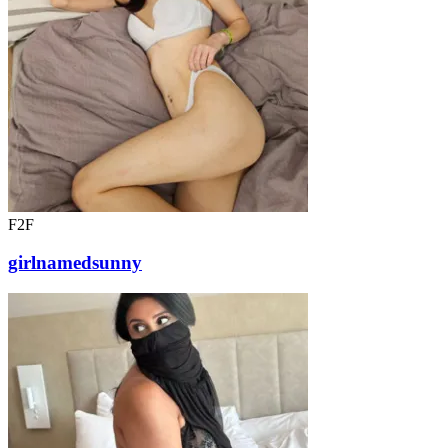
F2F
girlnamedsunny