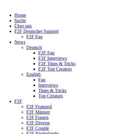
Home
Suche
Über uns
F2F Deutscher Support
F2F Faq
News
Deutsch
F2F Faq
F2F Interviews
F2F Tipps & Tricks
F2F Top Creators
English
Faq
Interviews
Tipps & Tricks
Top Creators
F2F
F2F Featured
F2F Männer
F2F Frauen
F2F Diverse
F2F Couple
F2F Niederlande