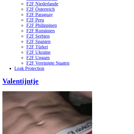
F2F Niederlande
F2F Österreich
F2F Paraguay
F2F Peru
F2F Philippinen
F2F Rumänien
F2F Serbien
F2F Spanien
F2F Türkei
F2F Ukraine
F2F Ungarn
F2F Vereinigte Staaten
Leak Protection
Valentijntje