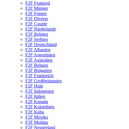
F2F Featured
F2F Männer
F2F Frauen
F2F Diverse
F2F Couple
F2F Niederlande
F2F Belgien
F2F Serbien
F2F Deutschland
F2F Albanien
F2F Argentinien
F2F Australien
F2F Belgien
F2F Bulgarien
F2F Frankreich
F2F Großbritannien
F2F Haiti
F2F Indonesien
F2F Italien
F2F Kanada
F2F Kolumbien
F2F Kuba
F2F Mexiko
F2F Moldau
F2F Neuseeland