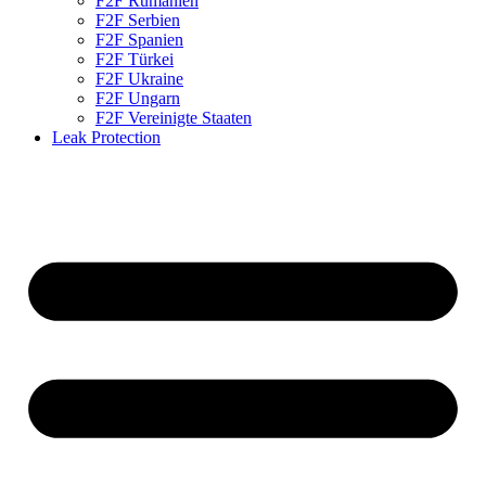
F2F Rumänien
F2F Serbien
F2F Spanien
F2F Türkei
F2F Ukraine
F2F Ungarn
F2F Vereinigte Staaten
Leak Protection