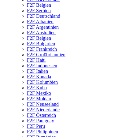
F2F Belgien
F2F Serbien
F2F Deutschland
F2F Albanien
F2F Argentinien
F2F Australien
F2F Belgien
F2F Bulgarien
F2F Frankreich
F2F Großbritannien
F2F Haiti
F2F Indonesien
F2F Italien
F2F Kanada
F2F Kolumbien
F2F Kuba
F2F Mexiko
F2F Moldau
F2F Neuseeland
F2F Niederlande
F2F Österreich
F2F Paraguay
F2F Peru
F2F Philippinen